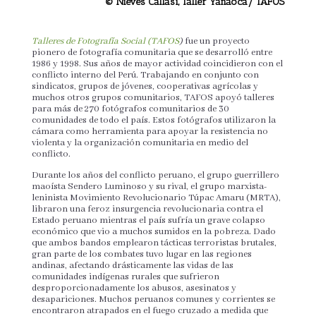
© Nieves Callasi, Taller Yanaoca/ TAFOS
Talleres de Fotografía Social (TAFOS
)
fue un proyecto
pionero de fotografía comunitaria que se desarrolló entre
1986 y 1998. Sus años de mayor actividad coincidieron con el
conflicto interno del Perú. Trabajando en conjunto con
sindicatos, grupos de jóvenes, cooperativas agrícolas y
muchos otros grupos comunitarios, TAFOS apoyó talleres
para más de 270 fotógrafos comunitarios de 30
comunidades de todo el país. Estos fotógrafos utilizaron la
cámara como herramienta para apoyar la resistencia no
violenta y la organización comunitaria en medio del
conflicto.
Durante los años del conflicto peruano, el grupo guerrillero
maoísta Sendero Luminoso y su rival, el grupo marxista-
leninista Movimiento Revolucionario Túpac Amaru (MRTA),
libraron una feroz insurgencia revolucionaria contra el
Estado peruano mientras el país sufría un grave colapso
económico que vio a muchos sumidos en la pobreza. Dado
que ambos bandos emplearon tácticas terroristas brutales,
gran parte de los combates tuvo lugar en las regiones
andinas, afectando drásticamente las vidas de las
comunidades indígenas rurales que sufrieron
desproporcionadamente los abusos, asesinatos y
desapariciones. Muchos peruanos comunes y corrientes se
encontraron atrapados en el fuego cruzado a medida que